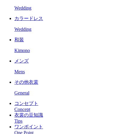
Wedding
カラードレス
Wedding
和装
Kimono
メンズ
Mens
その他衣裳
General
コンセプト
Concept
衣裳の豆知識
Tips
ワンポイント
One Point