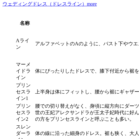
ウェディングドレス（ドレスライン）
more
名称
Aライ
アルファベットのAのように、バスト下やウエ
ン
マーメ
イドラ
体にぴったりしたドレスで、膝下付近から裾
イン
プリン
セスラ
上半身は体にフィットし、腰から裾にギャザ
イン1
プリン
腰での切り替えがなく、身頃に縦方向にダーツ
セスラ
世の王妃アレクサンドラが王太子妃時代に好
イン2
の方をプリンセスラインと呼ぶことも多い。
スレン
ダーラ
体の線に沿った細身のドレス。裾も狭く、大