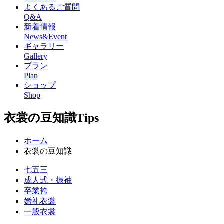
よくあるご質問
Q&A
新着情報
News&Event
ギャラリー
Gallery
プラン
Plan
ショップ
Shop
衣裳の豆知識
Tips
ホーム
衣裳の豆知識
七五三
成人式・振袖
卒業袴
婚礼衣裳
一般衣裳