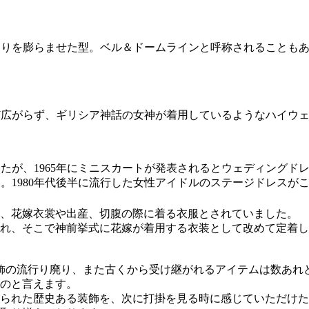
回りを膨らませた型。ベル＆ドームラインと呼称されることも
ど広がらず、ギリシア神話の女神が着用しているようなハイウ
いたが、1965年にミニスカートが発表されるとウェディング
。1980年代後半に流行した女性アイドルのステージドレスが
、花嫁衣裳や出産、切腹の際に着る衣服とされていました。
れ、そこで神前挙式に花嫁が着用する衣装として改めて定着し
装飾の流行り廃り、また古くから受け継がれるアイテムは数あ
のと言えます。
られた歴史ある装飾を、次に打掛を見る時に感じていただけた