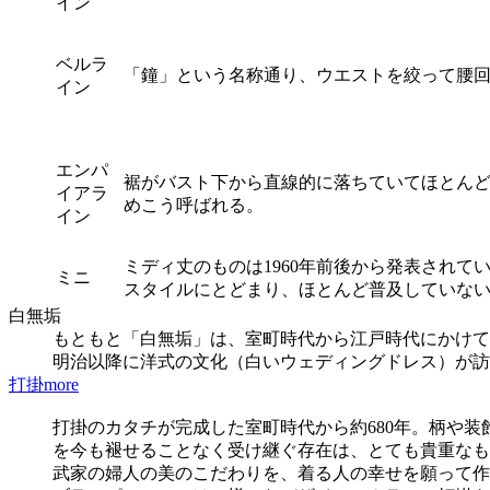
イン
ベルラ
「鐘」という名称通り、ウエストを絞って腰
イン
エンパ
裾がバスト下から直線的に落ちていてほとん
イアラ
めこう呼ばれる。
イン
ミディ丈のものは1960年前後から発表されて
ミニ
スタイルにとどまり、ほとんど普及していない
白無垢
もともと「白無垢」は、室町時代から江戸時代にかけて
明治以降に洋式の文化（白いウェディングドレス）が訪
打掛
more
打掛のカタチが完成した室町時代から約680年。柄や
を今も褪せることなく受け継ぐ存在は、とても貴重なも
武家の婦人の美のこだわりを、着る人の幸せを願って作