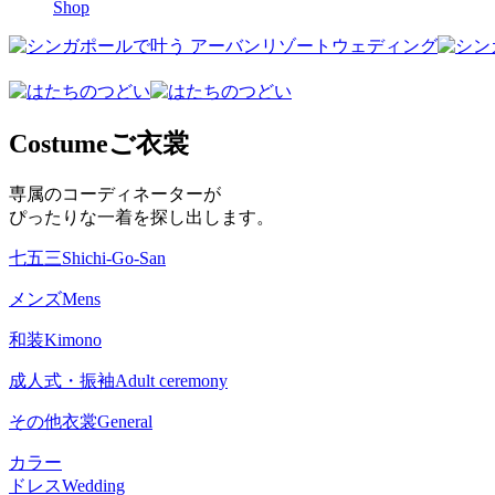
Shop
Costume
ご衣裳
専属のコーディネーターが
ぴったりな一着を探し出します。
七五三
Shichi-Go-San
メンズ
Mens
和装
Kimono
成人式・振袖
Adult ceremony
その他衣裳
General
カラー
ドレス
Wedding