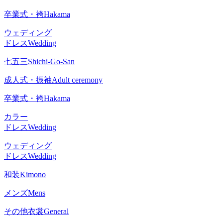
卒業式・袴
Hakama
ウェディング
ドレス
Wedding
七五三
Shichi-Go-San
成人式・振袖
Adult ceremony
卒業式・袴
Hakama
カラー
ドレス
Wedding
ウェディング
ドレス
Wedding
和装
Kimono
メンズ
Mens
その他衣裳
General