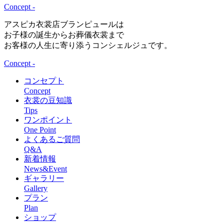
Concept -
アスピカ衣裳店ブランピュールは
お子様の誕生からお葬儀衣裳まで
お客様の人生に寄り添うコンシェルジュです。
Concept -
コンセプト
Concept
衣裳の豆知識
Tips
ワンポイント
One Point
よくあるご質問
Q&A
新着情報
News&Event
ギャラリー
Gallery
プラン
Plan
ショップ