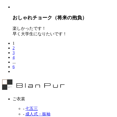
おしゃれチョーク（将来の抱負）
楽しかったです！
早く大学生になりたいです！
1
2
3
4
...
6
ご衣裳
-
七五三
-
成人式・振袖